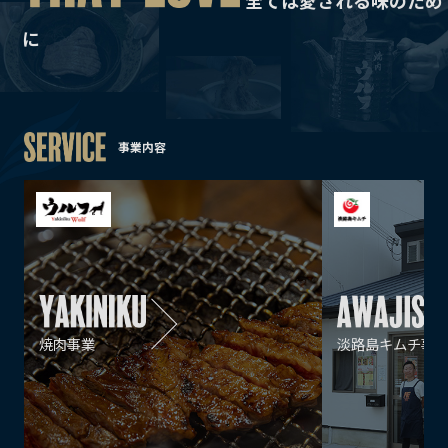
全ては愛される味のため
に
事業内容
焼肉事業
淡路島キムチ事